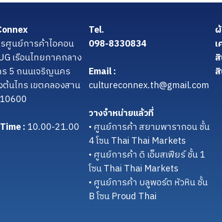
Connex
Tel.
ผ
รศูนย์การค้าไอคอน
098-8330834
เ
น UG เรือนไทยภาคกลาง
ส
คร 5 ถนนเจริญนคร
Email :
สิ
งต้นไทร เขตคลองสาน
cultureconnex.th@gmail.com
 10600
วางจำหน่ายแล้วที่
Time :
10.00-21.00
• ศูนย์การค้า สยามพารากอน ชั้น
4 โซน Thai Thai Markets
• ศูนย์การค้า ดิ เอ็มสเฟียร์ ชั้น 1
โซน Thai Thai Markets
• ศูนย์การค้า บลูพอร์ต หัวหิน ชั้น
B โซน Proud Thai