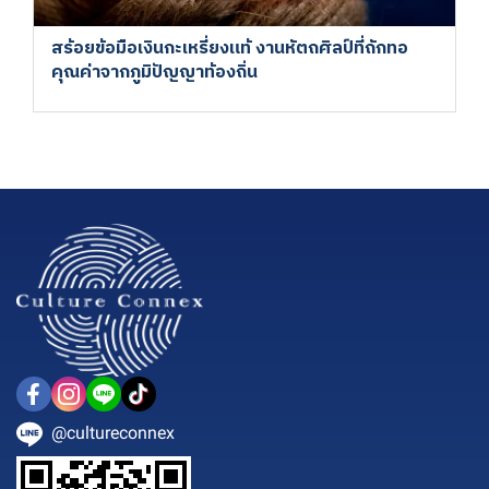
สร้อยข้อมือเงินกะเหรี่ยงแท้ งานหัตถศิลป์ที่ถักทอ
คุณค่าจากภูมิปัญญาท้องถิ่น
@cultureconnex