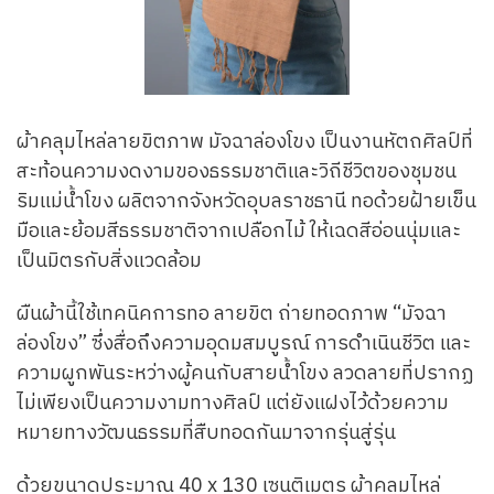
ผ้าคลุมไหล่ลายขิตภาพ มัจฉาล่องโขง เป็นงานหัตถศิลป์ที่
สะท้อนความงดงามของธรรมชาติและวิถีชีวิตของชุมชน
ริมแม่น้ำโขง ผลิตจากจังหวัดอุบลราชธานี ทอด้วยฝ้ายเข็น
มือและย้อมสีธรรมชาติจากเปลือกไม้ ให้เฉดสีอ่อนนุ่มและ
เป็นมิตรกับสิ่งแวดล้อม
ผืนผ้านี้ใช้เทคนิคการทอ ลายขิต ถ่ายทอดภาพ “มัจฉา
ล่องโขง” ซึ่งสื่อถึงความอุดมสมบูรณ์ การดำเนินชีวิต และ
ความผูกพันระหว่างผู้คนกับสายน้ำโขง ลวดลายที่ปรากฏ
ไม่เพียงเป็นความงามทางศิลป์ แต่ยังแฝงไว้ด้วยความ
หมายทางวัฒนธรรมที่สืบทอดกันมาจากรุ่นสู่รุ่น
ด้วยขนาดประมาณ 40 x 130 เซนติเมตร ผ้าคลุมไหล่