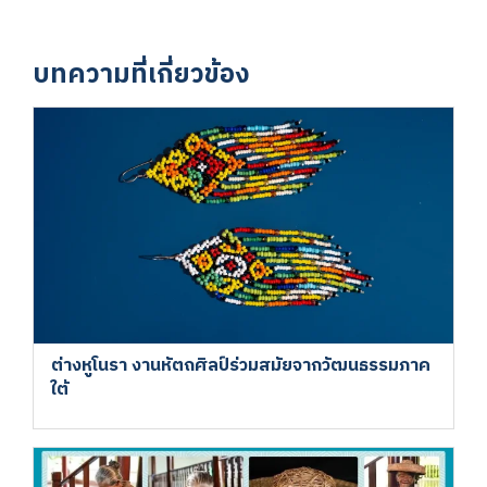
บทความที่เกี่ยวข้อง
ต่างหูโนรา งานหัตถศิลป์ร่วมสมัยจากวัฒนธรรมภาค
ใต้