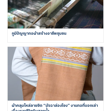
ภูมิปัญญาทอผ้าสร้างอาชีพชุมชน
ผ้าคลุมไหล่ลายขิต “มัจฉาล่องโขง” งานทอที่บอกเล่า