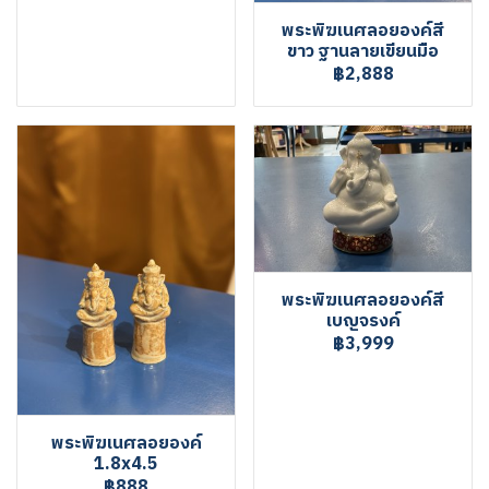
พระพิฆเนศลอยองค์สี
ขาว ฐานลายเขียนมือ
฿2,888
พระพิฆเนศลอยองค์สี
เบญจรงค์
฿3,999
พระพิฆเนศลอยองค์
1.8x4.5
฿888