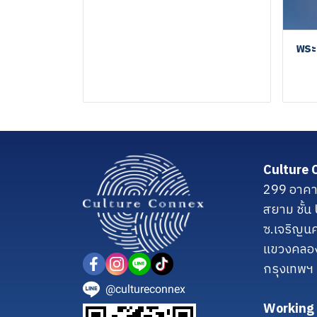
พระ
Culture 
299 อาคา
สยาม ชั้
ซ.เจริญน
แขวงคลอ
กรุงเทพฯ
@cultureconnex
Working 