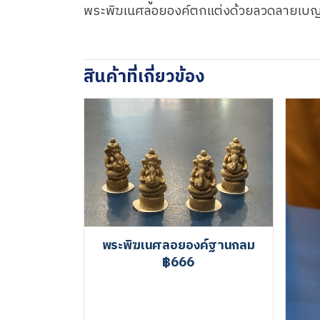
พระพิฆเนศลอยองค์ตกแต่งด้วยลวดลายเบญจร
สินค้าที่เกี่ยวข้อง
พระพิฆเนศลอยองค์ฐานกลม
฿666