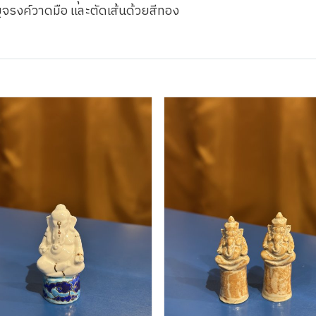
งค์วาดมือ และตัดเส้นด้วยสีทอง