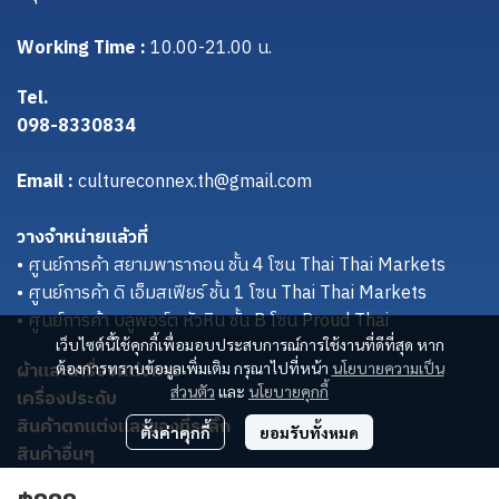
Working Time :
10.00-21.00 น.
Tel.
098-8330834
Email :
cultureconnex.th@gmail.com
วางจำหน่ายแล้วที่
• ศูนย์การค้า สยามพารากอน ชั้น 4 โซน Thai Thai Markets
• ศูนย์การค้า ดิ เอ็มสเฟียร์ ชั้น 1 โซน Thai Thai Markets
• ศูนย์การค้า บลูพอร์ต หัวหิน ชั้น B โซน Proud Thai
เว็บไซต์นี้ใช้คุกกี้เพื่อมอบประสบการณ์การใช้งานที่ดีที่สุด หาก
ผ้าและเครื่องแต่งกาย
ต้องการทราบข้อมูลเพิ่มเติม กรุณาไปที่หน้า
นโยบายความเป็น
ส่วนตัว
และ
นโยบายคุกกี้
เครื่องประดับ
สินค้าตกแต่งและของที่ระลึก
ตั้งค่าคุกกี้
ยอมรับทั้งหมด
สินค้าอื่นๆ