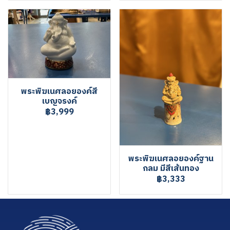
พระพิฆเนศลอยองค์สี
เบญจรงค์
฿3,999
พระพิฆเนศลอยองค์ฐาน
กลม มีสีเส้นทอง
฿3,333