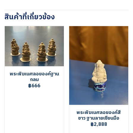
สินค้าที่เกี่ยวข้อง
พระพิฆเนศลอยองค์ฐาน
กลม
฿666
พระพิฆเนศลอยองค์สี
ขาว ฐานลายเขียนมือ
฿2,888