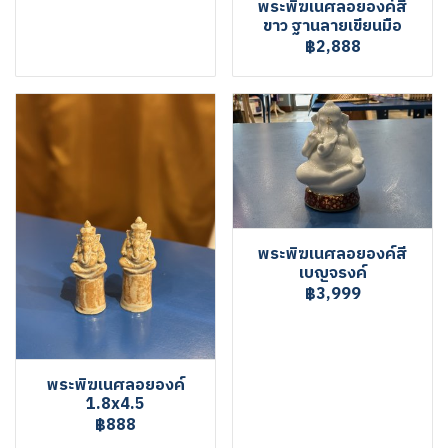
พระพิฆเนศลอยองค์สี
ขาว ฐานลายเขียนมือ
฿2,888
พระพิฆเนศลอยองค์สี
เบญจรงค์
฿3,999
พระพิฆเนศลอยองค์
1.8x4.5
฿888