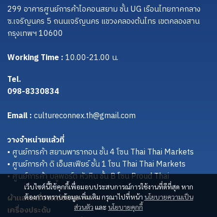
299 อาคารศูนย์การค้าไอคอนสยาม ชั้น UG เรือนไทยภาคกลาง
ซ.เจริญนคร 5 ถนนเจริญนคร แขวงคลองต้นไทร เขตคลองสาน
กรุงเทพฯ 10600
Working Time :
10.00-21.00 น.
Tel.
098-8330834
Email :
cultureconnex.th@gmail.com
วางจำหน่ายแล้วที่
• ศูนย์การค้า สยามพารากอน ชั้น 4 โซน Thai Thai Markets
• ศูนย์การค้า ดิ เอ็มสเฟียร์ ชั้น 1 โซน Thai Thai Markets
• ศูนย์การค้า บลูพอร์ต หัวหิน ชั้น B โซน Proud Thai
เว็บไซต์นี้ใช้คุกกี้เพื่อมอบประสบการณ์การใช้งานที่ดีที่สุด หาก
ผ้าและเครื่องแต่งกาย
ต้องการทราบข้อมูลเพิ่มเติม กรุณาไปที่หน้า
นโยบายความเป็น
ส่วนตัว
และ
นโยบายคุกกี้
เครื่องประดับ