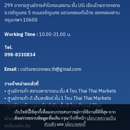
299 อาคารศูนย์การค้าไอคอนสยาม ชั้น UG เรือนไทยภาคกลาง
ซ.เจริญนคร 5 ถนนเจริญนคร แขวงคลองต้นไทร เขตคลองสาน
กรุงเทพฯ 10600
Working Time :
10.00-21.00 น.
Tel.
098-8330834
Email :
cultureconnex.th@gmail.com
วางจำหน่ายแล้วที่
• ศูนย์การค้า สยามพารากอน ชั้น 4 โซน Thai Thai Markets
• ศูนย์การค้า ดิ เอ็มสเฟียร์ ชั้น 1 โซน Thai Thai Markets
• ศูนย์การค้า บลูพอร์ต หัวหิน ชั้น B โซน Proud Thai
เว็บไซต์นี้ใช้คุกกี้เพื่อมอบประสบการณ์การใช้งานที่ดีที่สุด หาก
ผ้าและเครื่องแต่งกาย
ต้องการทราบข้อมูลเพิ่มเติม กรุณาไปที่หน้า
นโยบายความเป็น
ส่วนตัว
และ
นโยบายคุกกี้
เครื่องประดับ