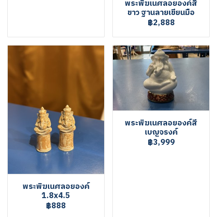
พระพิฆเนศลอยองค์สี
ขาว ฐานลายเขียนมือ
฿2,888
พระพิฆเนศลอยองค์สี
เบญจรงค์
฿3,999
พระพิฆเนศลอยองค์
1.8x4.5
฿888