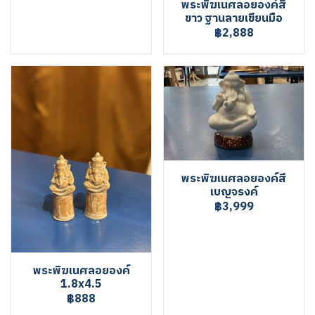
พระพิฆเนศลอยองค์สี
ขาว ฐานลายเขียนมือ
฿2,888
พระพิฆเนศลอยองค์สี
เบญจรงค์
฿3,999
พระพิฆเนศลอยองค์
1.8x4.5
฿888