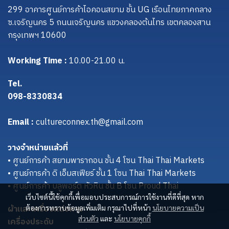
299 อาคารศูนย์การค้าไอคอนสยาม ชั้น UG เรือนไทยภาคกลาง
ซ.เจริญนคร 5 ถนนเจริญนคร แขวงคลองต้นไทร เขตคลองสาน
กรุงเทพฯ 10600
Working Time :
10.00-21.00 น.
Tel.
098-8330834
Email :
cultureconnex.th@gmail.com
วางจำหน่ายแล้วที่
• ศูนย์การค้า สยามพารากอน ชั้น 4 โซน Thai Thai Markets
• ศูนย์การค้า ดิ เอ็มสเฟียร์ ชั้น 1 โซน Thai Thai Markets
• ศูนย์การค้า บลูพอร์ต หัวหิน ชั้น B โซน Proud Thai
เว็บไซต์นี้ใช้คุกกี้เพื่อมอบประสบการณ์การใช้งานที่ดีที่สุด หาก
ผ้าและเครื่องแต่งกาย
ต้องการทราบข้อมูลเพิ่มเติม กรุณาไปที่หน้า
นโยบายความเป็น
ส่วนตัว
และ
นโยบายคุกกี้
เครื่องประดับ