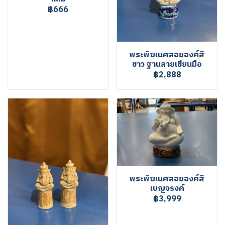
฿666
พระพิฆเนศลอยองค์สี
ขาว ฐานลายเขียนมือ
฿2,888
พระพิฆเนศลอยองค์สี
เบญจรงค์
฿3,999