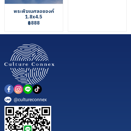
พระพิฆเนศลอยองค์
1.8x4.5
฿888
@cultureconnex