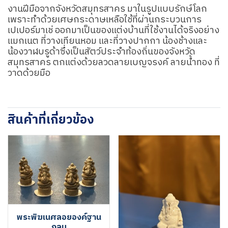
งานฝีมือจากจังหวัดสมุทรสาคร มาในรูปแบบรักษ์โลก
เพราะทำด้วยเศษกระดาษเหลือใช้ที่ผ่านกระบวนการ
เปเปอร์มาเช่ ออกมาเป็นของแต่งบ้านที่ใช้งานได้จริงอย่าง
แมกเนต ที่วางเทียนหอม และที่วางปากกา น้องช้างและ
น้องวาฬบรูด้าซึ่งเป็นสัตว์ประจำท้องถิ่นของจังหวัด
สมุทรสาคร ตกแต่งด้วยลวดลายเบญจรงค์ ลายน้ำทอง ที่
วาดด้วยมือ
สินค้าที่เกี่ยวข้อง
พระพิฆเนศลอยองค์ฐาน
กลม