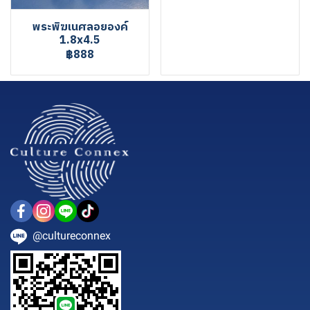
พระพิฆเนศลอยองค์
1.8x4.5
฿888
@cultureconnex