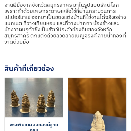
งานฝีมือจากจังหวัดสมุทรสาคร มาในรูปแบบรักษ์โลก
เพราะทำด้วยเศษกระดาษเหลือใช้ที่ผ่านกระบวนการ
เปเปอร์มาเช่ ออกมาเป็นของแต่งบ้านที่ใช้งานได้จริงอย่าง
แมกเนต ที่วางเทียนหอม และที่วางปากกา น้องช้างและ
น้องวาฬบรูด้าซึ่งเป็นสัตว์ประจำท้องถิ่นของจังหวัด
สมุทรสาคร ตกแต่งด้วยลวดลายเบญจรงค์ ลายน้ำทอง ที่
วาดด้วยมือ
สินค้าที่เกี่ยวข้อง
พระพิฆเนศลอยองค์ฐาน
กลม