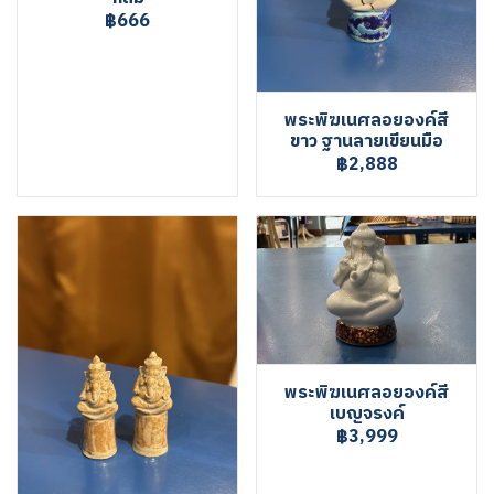
฿666
พระพิฆเนศลอยองค์สี
ขาว ฐานลายเขียนมือ
฿2,888
พระพิฆเนศลอยองค์สี
เบญจรงค์
฿3,999