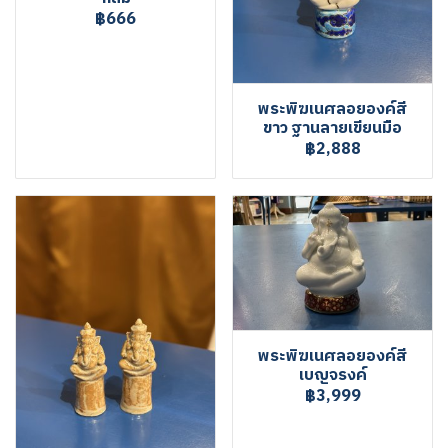
฿666
พระพิฆเนศลอยองค์สี
ขาว ฐานลายเขียนมือ
฿2,888
พระพิฆเนศลอยองค์สี
เบญจรงค์
฿3,999