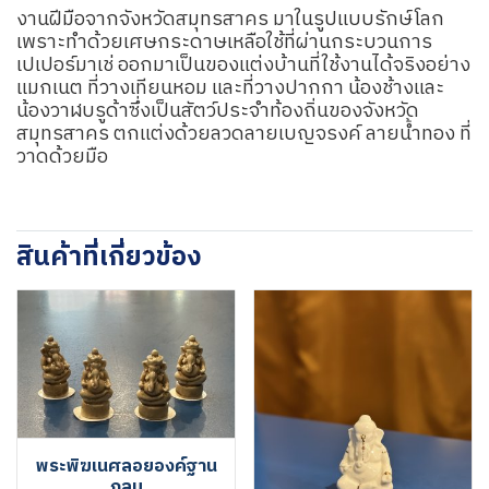
งานฝีมือจากจังหวัดสมุทรสาคร มาในรูปแบบรักษ์โลก
เพราะทำด้วยเศษกระดาษเหลือใช้ที่ผ่านกระบวนการ
เปเปอร์มาเช่ ออกมาเป็นของแต่งบ้านที่ใช้งานได้จริงอย่าง
แมกเนต ที่วางเทียนหอม และที่วางปากกา น้องช้างและ
น้องวาฬบรูด้าซึ่งเป็นสัตว์ประจำท้องถิ่นของจังหวัด
สมุทรสาคร ตกแต่งด้วยลวดลายเบญจรงค์ ลายน้ำทอง ที่
วาดด้วยมือ
สินค้าที่เกี่ยวข้อง
พระพิฆเนศลอยองค์ฐาน
กลม