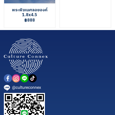
พระพิฆเนศลอยองค์
1.8x4.5
฿888
@cultureconnex