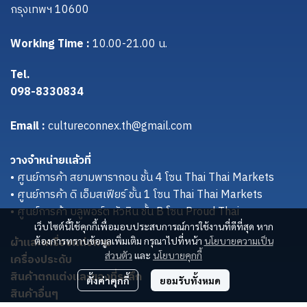
กรุงเทพฯ 10600
Working Time :
10.00-21.00 น.
Tel.
098-8330834
Email :
cultureconnex.th@gmail.com
วางจำหน่ายแล้วที่
• ศูนย์การค้า สยามพารากอน ชั้น 4 โซน Thai Thai Markets
• ศูนย์การค้า ดิ เอ็มสเฟียร์ ชั้น 1 โซน Thai Thai Markets
• ศูนย์การค้า บลูพอร์ต หัวหิน ชั้น B โซน Proud Thai
เว็บไซต์นี้ใช้คุกกี้เพื่อมอบประสบการณ์การใช้งานที่ดีที่สุด หาก
ผ้าและเครื่องแต่งกาย
ต้องการทราบข้อมูลเพิ่มเติม กรุณาไปที่หน้า
นโยบายความเป็น
ส่วนตัว
และ
นโยบายคุกกี้
เครื่องประดับ
สินค้าตกแต่งและของที่ระลึก
ตั้งค่าคุกกี้
ยอมรับทั้งหมด
สินค้าอื่นๆ