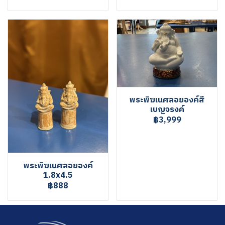
พระพิฆเนศลอยองค์สี
เบญจรงค์
฿3,999
พระพิฆเนศลอยองค์
1.8x4.5
฿888