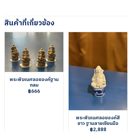
สินค้าที่เกี่ยวข้อง
พระพิฆเนศลอยองค์ฐาน
กลม
฿666
พระพิฆเนศลอยองค์สี
ขาว ฐานลายเขียนมือ
฿2,888