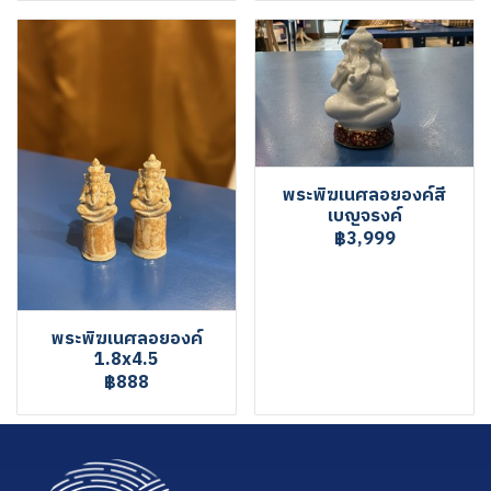
พระพิฆเนศลอยองค์สี
เบญจรงค์
฿3,999
พระพิฆเนศลอยองค์
1.8x4.5
฿888