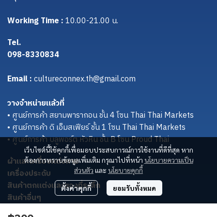
Working Time :
10.00-21.00 น.
Tel.
098-8330834
Email :
cultureconnex.th@gmail.com
วางจำหน่ายแล้วที่
• ศูนย์การค้า สยามพารากอน ชั้น 4 โซน Thai Thai Markets
• ศูนย์การค้า ดิ เอ็มสเฟียร์ ชั้น 1 โซน Thai Thai Markets
• ศูนย์การค้า บลูพอร์ต หัวหิน ชั้น B โซน Proud Thai
เว็บไซต์นี้ใช้คุกกี้เพื่อมอบประสบการณ์การใช้งานที่ดีที่สุด หาก
ผ้าและเครื่องแต่งกาย
ต้องการทราบข้อมูลเพิ่มเติม กรุณาไปที่หน้า
นโยบายความเป็น
ส่วนตัว
และ
นโยบายคุกกี้
เครื่องประดับ
สินค้าตกแต่งและของที่ระลึก
ตั้งค่าคุกกี้
ยอมรับทั้งหมด
สินค้าอื่นๆ