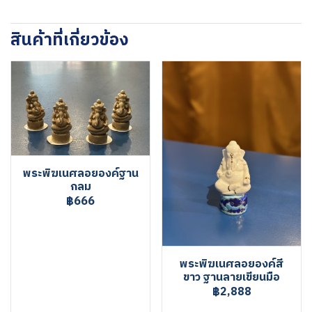
สินค้าที่เกี่ยวข้อง
พระพิฆเนศลอยองค์ฐาน
กลม
฿666
พระพิฆเนศลอยองค์สี
ขาว ฐานลายเขียนมือ
฿2,888