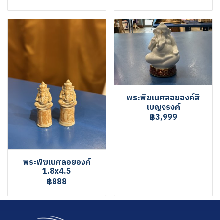
พระพิฆเนศลอยองค์สี
เบญจรงค์
฿3,999
พระพิฆเนศลอยองค์
1.8x4.5
฿888