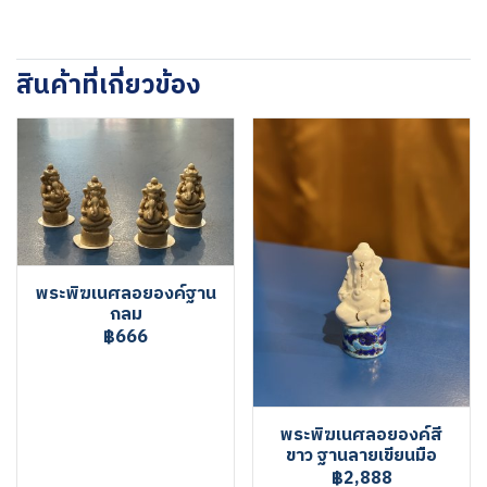
สินค้าที่เกี่ยวข้อง
พระพิฆเนศลอยองค์ฐาน
กลม
฿666
พระพิฆเนศลอยองค์สี
ขาว ฐานลายเขียนมือ
฿2,888