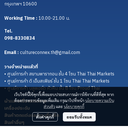
กรุงเทพฯ 10600
Working Time :
10.00-21.00 น.
Tel.
098-8330834
Email :
cultureconnex.th@gmail.com
วางจำหน่ายแล้วที่
• ศูนย์การค้า สยามพารากอน ชั้น 4 โซน Thai Thai Markets
• ศูนย์การค้า ดิ เอ็มสเฟียร์ ชั้น 1 โซน Thai Thai Markets
• ศูนย์การค้า บลูพอร์ต หัวหิน ชั้น B โซน Proud Thai
เว็บไซต์นี้ใช้คุกกี้เพื่อมอบประสบการณ์การใช้งานที่ดีที่สุด หาก
ผ้าและเครื่องแต่งกาย
ต้องการทราบข้อมูลเพิ่มเติม กรุณาไปที่หน้า
นโยบายความเป็น
ส่วนตัว
และ
นโยบายคุกกี้
เครื่องประดับ
สินค้าตกแต่งและของที่ระลึก
ตั้งค่าคุกกี้
ยอมรับทั้งหมด
สินค้าอื่นๆ