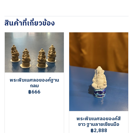
สินค้าที่เกี่ยวข้อง
พระพิฆเนศลอยองค์ฐาน
กลม
฿666
พระพิฆเนศลอยองค์สี
ขาว ฐานลายเขียนมือ
฿2,888