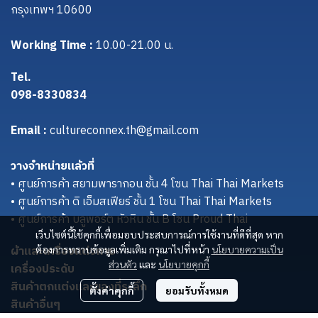
กรุงเทพฯ 10600
Working Time :
10.00-21.00 น.
Tel.
098-8330834
Email :
cultureconnex.th@gmail.com
วางจำหน่ายแล้วที่
• ศูนย์การค้า สยามพารากอน ชั้น 4 โซน Thai Thai Markets
• ศูนย์การค้า ดิ เอ็มสเฟียร์ ชั้น 1 โซน Thai Thai Markets
• ศูนย์การค้า บลูพอร์ต หัวหิน ชั้น B โซน Proud Thai
เว็บไซต์นี้ใช้คุกกี้เพื่อมอบประสบการณ์การใช้งานที่ดีที่สุด หาก
ผ้าและเครื่องแต่งกาย
ต้องการทราบข้อมูลเพิ่มเติม กรุณาไปที่หน้า
นโยบายความเป็น
ส่วนตัว
และ
นโยบายคุกกี้
เครื่องประดับ
สินค้าตกแต่งและของที่ระลึก
ตั้งค่าคุกกี้
ยอมรับทั้งหมด
สินค้าอื่นๆ