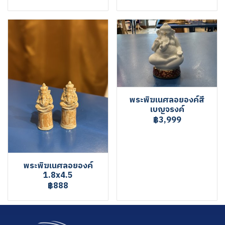
พระพิฆเนศลอยองค์สี
เบญจรงค์
฿3,999
พระพิฆเนศลอยองค์
1.8x4.5
฿888