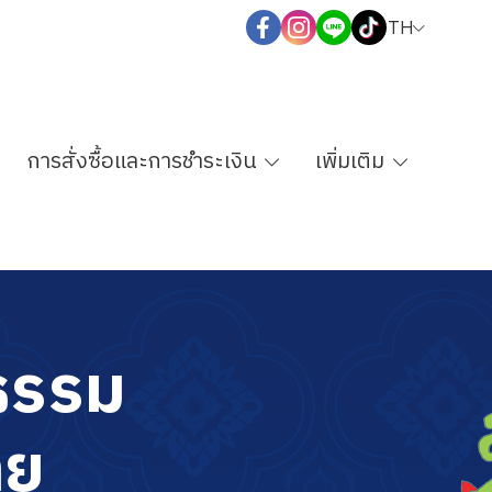
TH
การสั่งซื้อและการชำระเงิน
เพิ่มเติม
ธ
ร
ร
ม
ท
ย