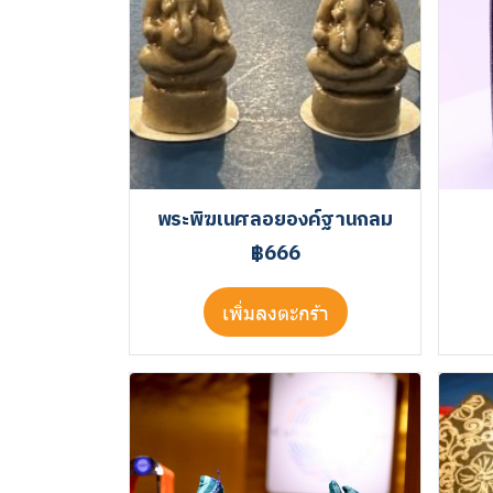
พระพิฆเนศลอยองค์ฐานกลม
฿666
เพิ่มลงตะกร้า