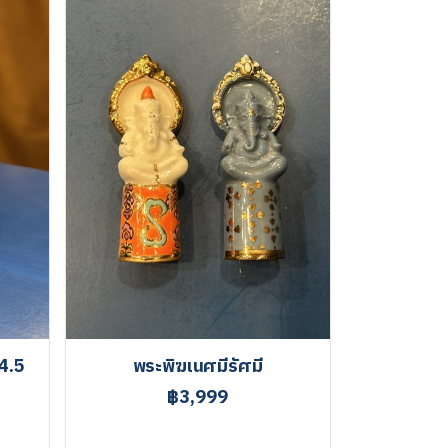
4.5
พระพิฆเนศมีรัศมี
฿3,999