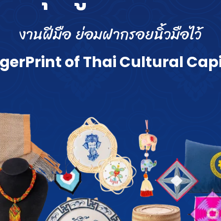
ง
า
น
ฝี
มื
อ
ย่
อ
ม
ฝ
า
ก
ร
อ
ย
นิ้
ว
มื
อ
ไ
ว้
g
e
r
P
r
i
n
t
o
f
T
h
a
i
C
u
l
t
u
r
a
l
C
a
p