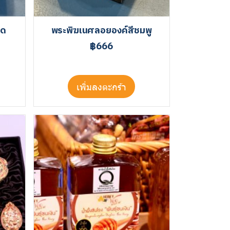
าด
พระพิฆเนศลอยองค์สีชมพู
฿666
เพิ่มลงตะกร้า