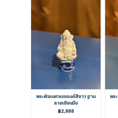
พระพิฆเนศลอยองค์สีขาว ฐาน
พระ
ลายเขียนมือ
฿2,888