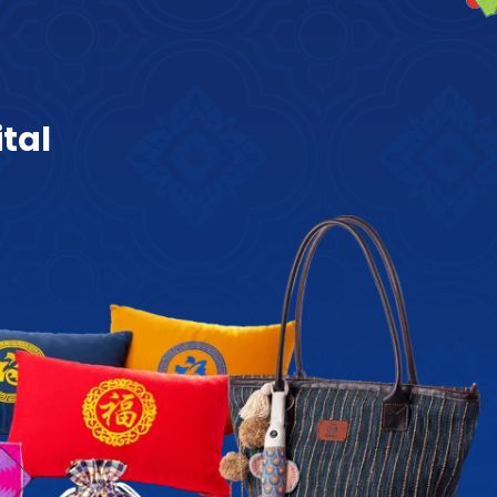
i
t
a
l