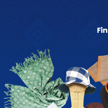
F
i
n