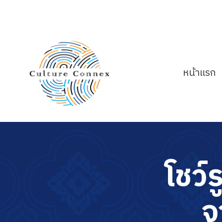
หน้าแรก
โ
ช
ว์
ร
จ