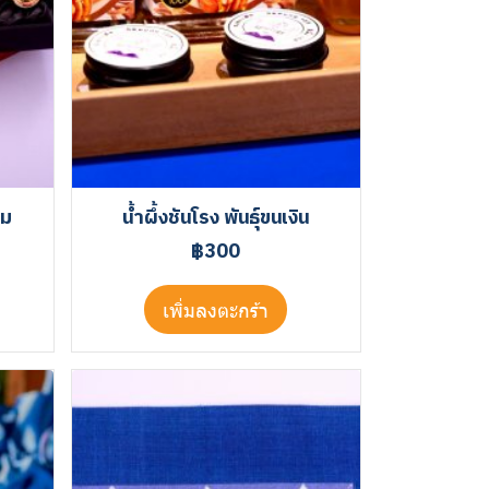
หม
น้ำผึ้งชันโรง พันธุ์ขนเงิน
฿300
เพิ่มลงตะกร้า