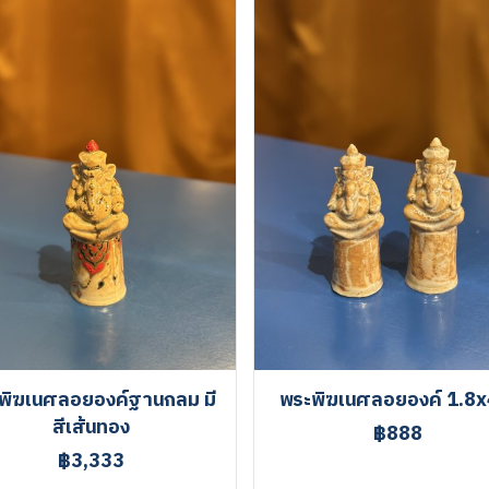
พิฆเนศลอยองค์ฐานกลม มี
พระพิฆเนศลอยองค์ 1.8x
สีเส้นทอง
฿888
฿3,333