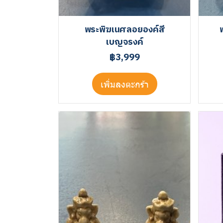
พระพิฆเนศลอยองค์สี
เบญจรงค์
฿3,999
เพิ่มลงตะกร้า