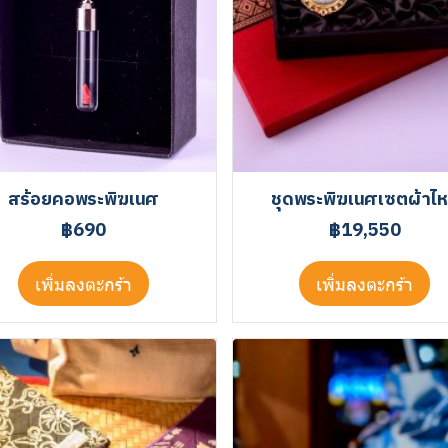
สร้อยคอพระพิฆเนศ
ชุดพระพิฆเนศเซตผ้าไ
฿690
฿19,550
เพิ่มลงตะกร้า
เพิ่มลงตะกร้า