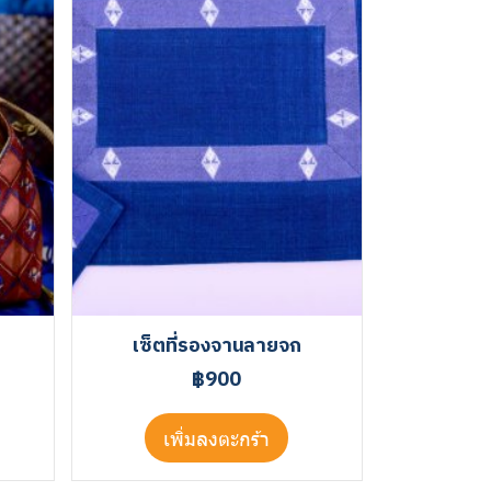
เซ็ตที่รองจานลายจก
฿900
เพิ่มลงตะกร้า