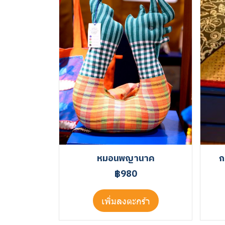
หมอนพญานาค
ก
฿980
เพิ่มลงตะกร้า