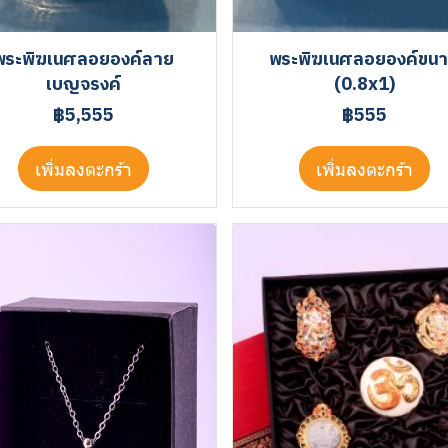
พระพิฆเนศลอยองค์ลาย
พระพิฆเนศลอยองค์ขน
เบญจรงค์
(0.8x1)
฿5,555
฿555
เพิ่มลงตะกร้า
เพิ่มลงตะกร้า