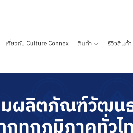
เกี่ยวกับ Culture Connex
สินค้า
รีวิวสินค้า
ู
ม
ผ
ลิ
ต
ภั
ณ
ฑ์
วั
ฒ
น
า
ก
ทุ
ก
ภู
มิ
ภ
า
ค
ทั่
ว
ไ