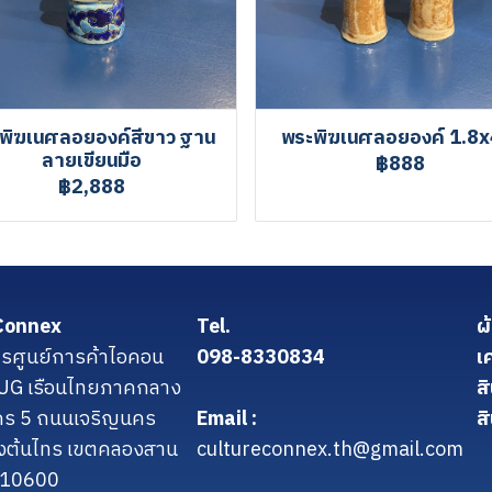
พิฆเนศลอยองค์สีขาว ฐาน
พระพิฆเนศลอยองค์ 1.8x
ลายเขียนมือ
฿888
฿2,888
Connex
Tel.
ผ
รศูนย์การค้าไอคอน
098-8330834
เ
น UG เรือนไทยภาคกลาง
ส
คร 5 ถนนเจริญนคร
Email :
สิ
งต้นไทร เขตคลองสาน
cultureconnex.th@gmail.com
 10600