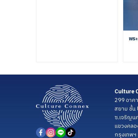
พระ
Culture 
299 อาคา
สยาม ชั้
ซ.เจริญน
แขวงคลอ
กรุงเทพฯ