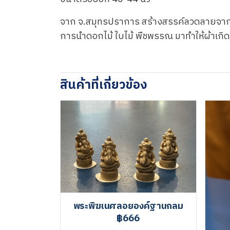
จาก จ.สมุทรปราการ สร้างสรรค์ลวดลายจาก
การนำดอกไม้ ใบไม้ พืชพรรณ มาทำให้ผ้าเกิ
สินค้าที่เกี่ยวข้อง
พระพิฆเนศลอยองค์ฐานกลม
฿666