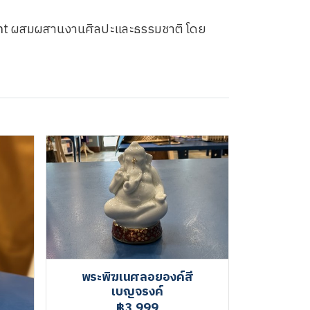
int ผสมผสานงานศิลปะและธรรมชาติ โดย
พระพิฆเนศลอยองค์สี
เบญจรงค์
฿3,999