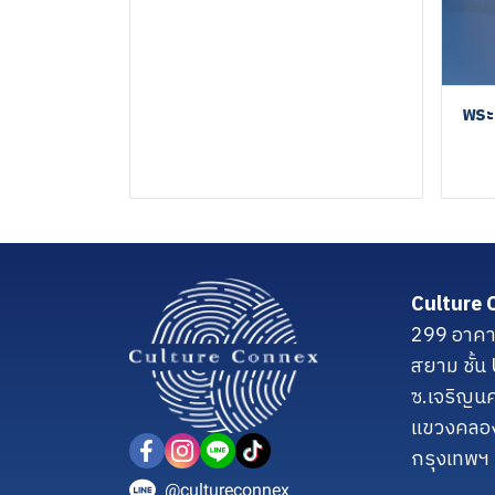
พระ
Culture 
299 อาคา
สยาม ชั้
ซ.เจริญน
แขวงคลอ
กรุงเทพฯ
@cultureconnex