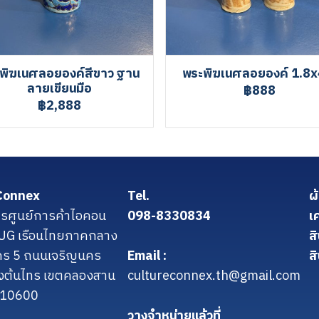
พิฆเนศลอยองค์สีขาว ฐาน
พระพิฆเนศลอยองค์ 1.8x
ลายเขียนมือ
฿888
฿2,888
Connex
Tel.
ผ
รศูนย์การค้าไอคอน
098-8330834
เ
น UG เรือนไทยภาคกลาง
ส
คร 5 ถนนเจริญนคร
Email :
สิ
งต้นไทร เขตคลองสาน
cultureconnex.th@gmail.com
 10600
วางจำหน่ายแล้วที่