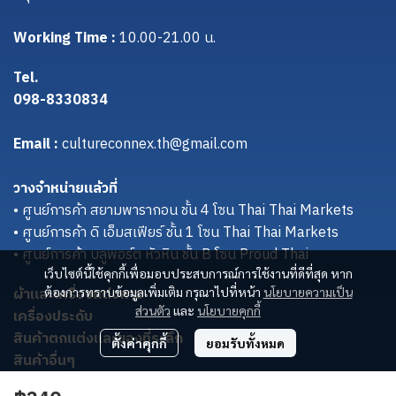
Working Time :
10.00-21.00 น.
Tel.
098-8330834
Email :
cultureconnex.th@gmail.com
วางจำหน่ายแล้วที่
• ศูนย์การค้า สยามพารากอน ชั้น 4 โซน Thai Thai Markets
• ศูนย์การค้า ดิ เอ็มสเฟียร์ ชั้น 1 โซน Thai Thai Markets
• ศูนย์การค้า บลูพอร์ต หัวหิน ชั้น B โซน Proud Thai
เว็บไซต์นี้ใช้คุกกี้เพื่อมอบประสบการณ์การใช้งานที่ดีที่สุด หาก
ผ้าและเครื่องแต่งกาย
ต้องการทราบข้อมูลเพิ่มเติม กรุณาไปที่หน้า
นโยบายความเป็น
ส่วนตัว
และ
นโยบายคุกกี้
เครื่องประดับ
สินค้าตกแต่งและของที่ระลึก
ตั้งค่าคุกกี้
ยอมรับทั้งหมด
สินค้าอื่นๆ