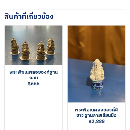
สินค้าที่เกี่ยวข้อง
พระพิฆเนศลอยองค์ฐาน
กลม
฿666
พระพิฆเนศลอยองค์สี
ขาว ฐานลายเขียนมือ
฿2,888