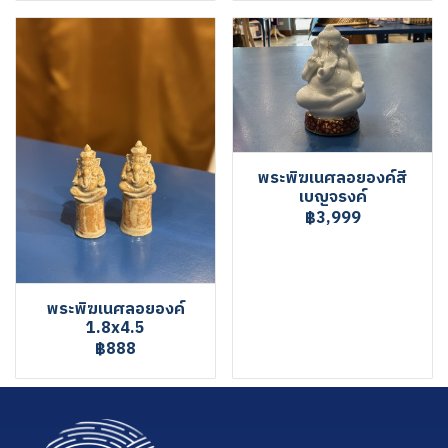
พระพิฆเนศลอยองค์สี
เบญจรงค์
฿3,999
พระพิฆเนศลอยองค์
1.8x4.5
฿888