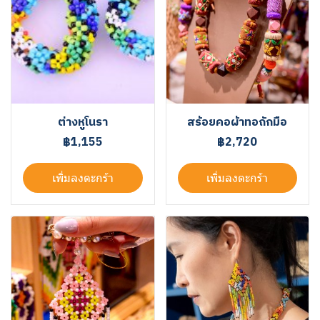
ต่างหูโนรา
สร้อยคอผ้าทอถักมือ
฿1,155
฿2,720
เพิ่มลงตะกร้า
เพิ่มลงตะกร้า