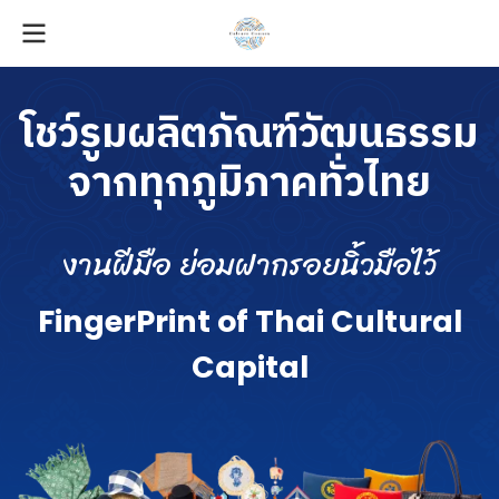
โ
ช
ว์
รู
ม
ผ
ลิ
ต
ภั
ณ
ฑ์
วั
ฒ
น
ธ
ร
ร
ม
จ
า
ก
ทุ
ก
ภู
มิ
ภ
า
ค
ทั่
ว
ไ
ท
ย
ง
า
น
ฝี
มื
อ
ย่
อ
ม
ฝ
า
ก
ร
อ
ย
นิ้
ว
มื
อ
ไ
ว้
F
i
n
g
e
r
P
r
i
n
t
o
f
T
h
a
i
C
u
l
t
u
r
a
l
C
a
p
i
t
a
l