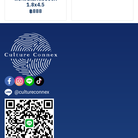
1.8x4.5
฿888
@cultureconnex