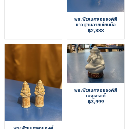
พระพิฆเนศลอยองค์สี
ขาว ฐานลายเขียนมือ
฿2,888
พระพิฆเนศลอยองค์สี
เบญจรงค์
฿3,999
พระพิฆเนศลอยองค์