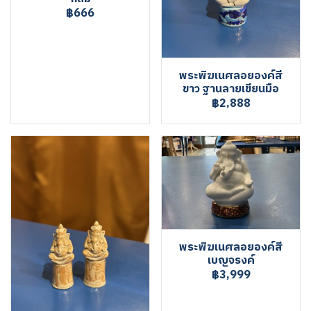
฿666
พระพิฆเนศลอยองค์สี
ขาว ฐานลายเขียนมือ
฿2,888
พระพิฆเนศลอยองค์สี
เบญจรงค์
฿3,999