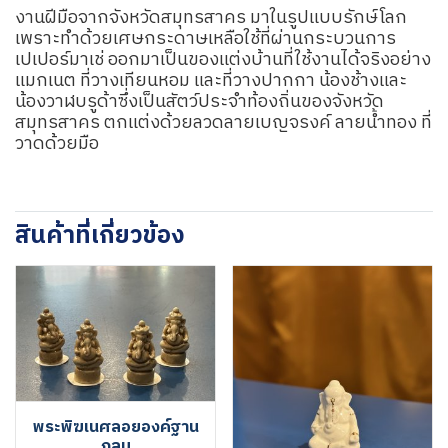
งานฝีมือจากจังหวัดสมุทรสาคร มาในรูปแบบรักษ์โลก
เพราะทำด้วยเศษกระดาษเหลือใช้ที่ผ่านกระบวนการ
เปเปอร์มาเช่ ออกมาเป็นของแต่งบ้านที่ใช้งานได้จริงอย่าง
แมกเนต ที่วางเทียนหอม และที่วางปากกา น้องช้างและ
น้องวาฬบรูด้าซึ่งเป็นสัตว์ประจำท้องถิ่นของจังหวัด
สมุทรสาคร ตกแต่งด้วยลวดลายเบญจรงค์ ลายน้ำทอง ที่
วาดด้วยมือ
สินค้าที่เกี่ยวข้อง
พระพิฆเนศลอยองค์ฐาน
กลม