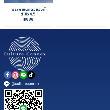
พระพิฆเนศลอยองค์
1.8x4.5
฿888
@cultureconnex