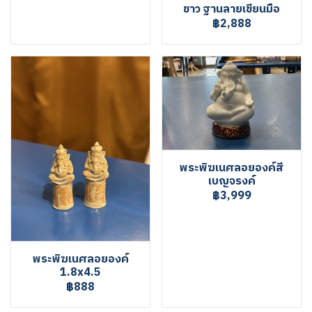
ขาว ฐานลายเขียนมือ
฿2,888
พระพิฆเนศลอยองค์สี
เบญจรงค์
฿3,999
พระพิฆเนศลอยองค์
1.8x4.5
฿888