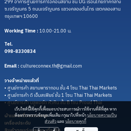
299 อาคารศูนย์การค้าไอคอนสยาม ชั้น UG เรือนไทยภาคกลาง
ซ.เจริญนคร 5 ถนนเจริญนคร แขวงคลองต้นไทร เขตคลองสาน
กรุงเทพฯ 10600
Working Time :
10.00-21.00 น.
Tel.
098-8330834
Email :
cultureconnex.th@gmail.com
วางจำหน่ายแล้วที่
• ศูนย์การค้า สยามพารากอน ชั้น 4 โซน Thai Thai Markets
• ศูนย์การค้า ดิ เอ็มสเฟียร์ ชั้น 1 โซน Thai Thai Markets
• ศูนย์การค้า บลูพอร์ต หัวหิน ชั้น B โซน Proud Thai
เว็บไซต์นี้ใช้คุกกี้เพื่อมอบประสบการณ์การใช้งานที่ดีที่สุด หาก
ผ้าและเครื่องแต่งกาย
ต้องการทราบข้อมูลเพิ่มเติม กรุณาไปที่หน้า
นโยบายความเป็น
ส่วนตัว
และ
นโยบายคุกกี้
เครื่องประดับ
สินค้าตกแต่งและของที่ระลึก