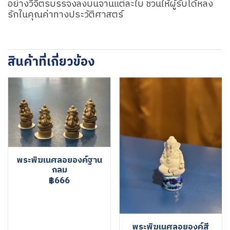
อย่างวิจิตรบรรจงลงบนจานแต่ละใบ ชวนให้ผู้รับได้หลง
รักในคุณค่าทางประวัติศาสตร์
สินค้าที่เกี่ยวข้อง
พระพิฆเนศลอยองค์ฐาน
กลม
฿666
พระพิฆเนศลอยองค์สี