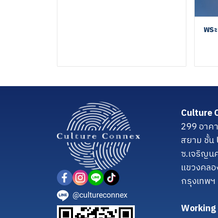
พระ
Culture 
299 อาคา
สยาม ชั้
ซ.เจริญน
แขวงคลอ
กรุงเทพฯ
@cultureconnex
Working 