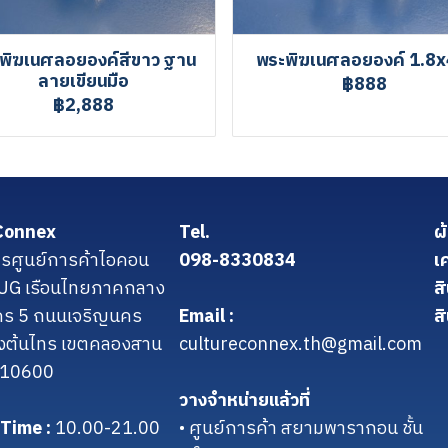
พิฆเนศลอยองค์สีขาว ฐาน
พระพิฆเนศลอยองค์ 1.8x
ลายเขียนมือ
฿888
฿2,888
Connex
Tel.
ผ
รศูนย์การค้าไอคอน
098-8330834
เ
น UG เรือนไทยภาคกลาง
ส
คร 5 ถนนเจริญนคร
Email :
สิ
งต้นไทร เขตคลองสาน
cultureconnex.th@gmail.com
 10600
วางจำหน่ายแล้วที่
Time :
10.00-21.00
• ศูนย์การค้า สยามพารากอน ชั้น