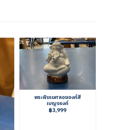
พระพิฆเนศลอยองค์สี
เบญจรงค์
฿3,999