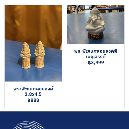
พระพิฆเนศลอยองค์สี
เบญจรงค์
฿3,999
พระพิฆเนศลอยองค์
1.8x4.5
฿888