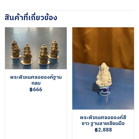
สินค้าที่เกี่ยวข้อง
พระพิฆเนศลอยองค์ฐาน
กลม
฿666
พระพิฆเนศลอยองค์สี
ขาว ฐานลายเขียนมือ
฿2,888