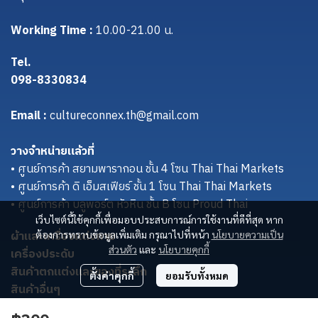
Working Time :
10.00-21.00 น.
Tel.
098-8330834
Email :
cultureconnex.th@gmail.com
วางจำหน่ายแล้วที่
• ศูนย์การค้า สยามพารากอน ชั้น 4 โซน Thai Thai Markets
• ศูนย์การค้า ดิ เอ็มสเฟียร์ ชั้น 1 โซน Thai Thai Markets
• ศูนย์การค้า บลูพอร์ต หัวหิน ชั้น B โซน Proud Thai
เว็บไซต์นี้ใช้คุกกี้เพื่อมอบประสบการณ์การใช้งานที่ดีที่สุด หาก
ผ้าและเครื่องแต่งกาย
ต้องการทราบข้อมูลเพิ่มเติม กรุณาไปที่หน้า
นโยบายความเป็น
ส่วนตัว
และ
นโยบายคุกกี้
เครื่องประดับ
สินค้าตกแต่งและของที่ระลึก
ตั้งค่าคุกกี้
ยอมรับทั้งหมด
สินค้าอื่นๆ