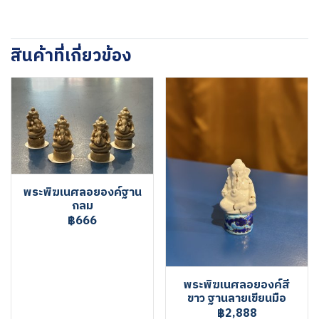
สินค้าที่เกี่ยวข้อง
พระพิฆเนศลอยองค์ฐาน
กลม
฿666
พระพิฆเนศลอยองค์สี
ขาว ฐานลายเขียนมือ
฿2,888