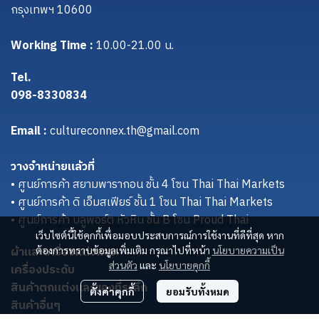
กรุงเทพฯ 10600
Working Time :
10.00-21.00 น.
Tel.
098-8330834
Email :
cultureconnex.th@gmail.com
วางจำหน่ายแล้วที่
• ศูนย์การค้า สยามพารากอน ชั้น 4 โซน Thai Thai Markets
• ศูนย์การค้า ดิ เอ็มสเฟียร์ ชั้น 1 โซน Thai Thai Markets
• ศูนย์การค้า บลูพอร์ต หัวหิน ชั้น B โซน Proud Thai
เว็บไซต์นี้ใช้คุกกี้เพื่อมอบประสบการณ์การใช้งานที่ดีที่สุด หาก
ผ้าและเครื่องแต่งกาย
ต้องการทราบข้อมูลเพิ่มเติม กรุณาไปที่หน้า
นโยบายความเป็น
ส่วนตัว
และ
นโยบายคุกกี้
เครื่องประดับ
สินค้าตกแต่งและของที่ระลึก
ตั้งค่าคุกกี้
ยอมรับทั้งหมด
สินค้าอื่นๆ