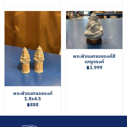
พระพิฆเนศลอยองค์สี
เบญจรงค์
฿3,999
พระพิฆเนศลอยองค์
1.8x4.5
฿888