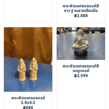
พระพิฆเนศลอยองค์สี
ขาว ฐานลายเขียนมือ
฿2,888
พระพิฆเนศลอยองค์สี
เบญจรงค์
฿3,999
พระพิฆเนศลอยองค์
1.8x4.5
฿888