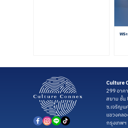
พระ
Culture 
299 อาคา
สยาม ชั้
ซ.เจริญน
แขวงคลอ
กรุงเทพฯ