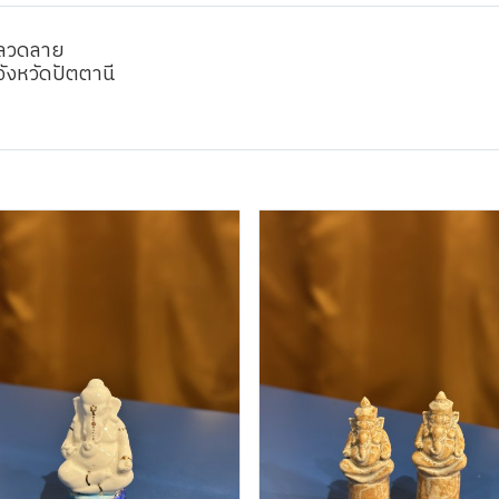
ยลวดลาย
ังหวัดปัตตานี