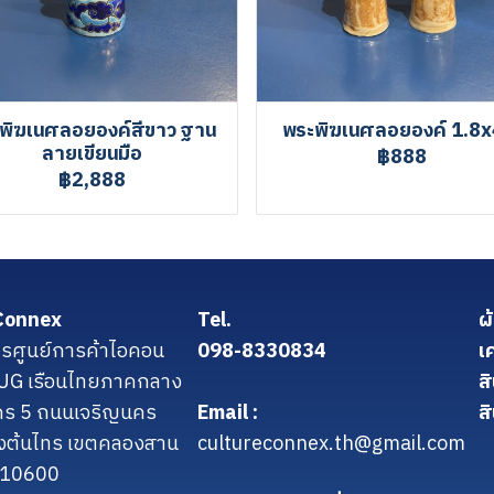
พิฆเนศลอยองค์สีขาว ฐาน
พระพิฆเนศลอยองค์ 1.8x
ลายเขียนมือ
฿888
฿2,888
Connex
Tel.
ผ
รศูนย์การค้าไอคอน
098-8330834
เ
น UG เรือนไทยภาคกลาง
ส
คร 5 ถนนเจริญนคร
Email :
สิ
งต้นไทร เขตคลองสาน
cultureconnex.th@gmail.com
 10600