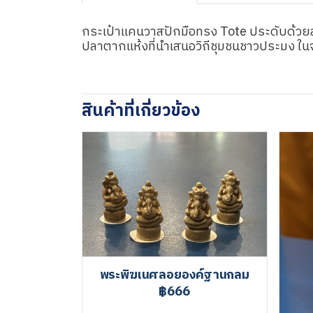
กระเป๋าแคนวาสปักมือทรง Tote ประดับด้ว
ปลาตากแห้งที่นำเสนอวิถีชุมชนชาวประมง ในจ
สินค้าที่เกี่ยวข้อง
พระพิฆเนศลอยองค์ฐานกลม
฿666