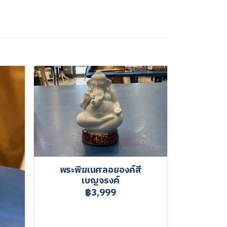
พระพิฆเนศลอยองค์สี
เบญจรงค์
฿3,999