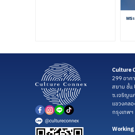
พระ
Culture 
299 อาคา
สยาม ชั้
ซ.เจริญน
แขวงคลอ
กรุงเทพฯ
@cultureconnex
Working 