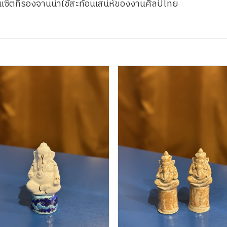
เซ็ตที่รองจานน่าใช้สะท้อนเสน่ห์ของงานศิลป์ไทย