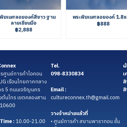
พิฆเนศลอยองค์สีขาว ฐาน
พระพิฆเนศลอยองค์ 1.8x
ลายเขียนมือ
฿888
฿2,888
Connex
Tel.
ผ
รศูนย์การค้าไอคอน
098-8330834
เ
น UG เรือนไทยภาคกลาง
ส
คร 5 ถนนเจริญนคร
Email :
สิ
งต้นไทร เขตคลองสาน
cultureconnex.th@gmail.com
 10600
วางจำหน่ายแล้วที่
Time :
10.00-21.00
• ศูนย์การค้า สยามพารากอน ชั้น