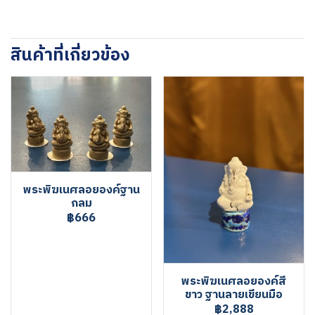
สินค้าที่เกี่ยวข้อง
พระพิฆเนศลอยองค์ฐาน
กลม
฿666
พระพิฆเนศลอยองค์สี
ขาว ฐานลายเขียนมือ
฿2,888