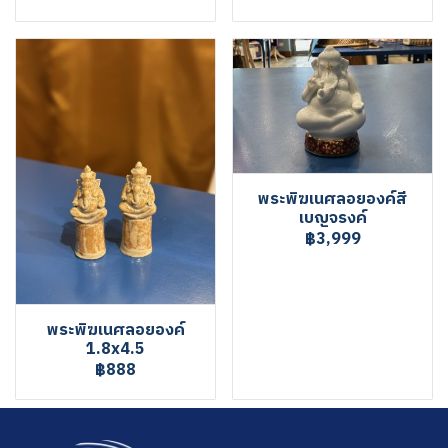
พระพิฆเนศลอยองค์สี
เบญจรงค์
฿3,999
พระพิฆเนศลอยองค์
1.8x4.5
฿888