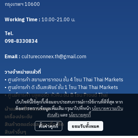
กรุงเทพฯ 10600
Working Time :
10.00-21.00 น.
Tel.
098-8330834
Email :
cultureconnex.th@gmail.com
วางจำหน่ายแล้วที่
• ศูนย์การค้า สยามพารากอน ชั้น 4 โซน Thai Thai Markets
• ศูนย์การค้า ดิ เอ็มสเฟียร์ ชั้น 1 โซน Thai Thai Markets
• ศูนย์การค้า บลูพอร์ต หัวหิน ชั้น B โซน Proud Thai
เว็บไซต์นี้ใช้คุกกี้เพื่อมอบประสบการณ์การใช้งานที่ดีที่สุด หาก
ผ้าและเครื่องแต่งกาย
ต้องการทราบข้อมูลเพิ่มเติม กรุณาไปที่หน้า
นโยบายความเป็น
ส่วนตัว
และ
นโยบายคุกกี้
เครื่องประดับ
สินค้าตกแต่งและของที่ระลึก
ตั้งค่าคุกกี้
ยอมรับทั้งหมด
สินค้าอื่นๆ