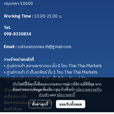
กรุงเทพฯ 10600
Working Time :
10.00-21.00 น.
Tel.
098-8330834
Email :
cultureconnex.th@gmail.com
วางจำหน่ายแล้วที่
• ศูนย์การค้า สยามพารากอน ชั้น 4 โซน Thai Thai Markets
• ศูนย์การค้า ดิ เอ็มสเฟียร์ ชั้น 1 โซน Thai Thai Markets
• ศูนย์การค้า บลูพอร์ต หัวหิน ชั้น B โซน Proud Thai
เว็บไซต์นี้ใช้คุกกี้เพื่อมอบประสบการณ์การใช้งานที่ดีที่สุด หาก
ผ้าและเครื่องแต่งกาย
ต้องการทราบข้อมูลเพิ่มเติม กรุณาไปที่หน้า
นโยบายความเป็น
ส่วนตัว
และ
นโยบายคุกกี้
เครื่องประดับ
สินค้าตกแต่งและของที่ระลึก
ตั้งค่าคุกกี้
ยอมรับทั้งหมด
สินค้าอื่นๆ