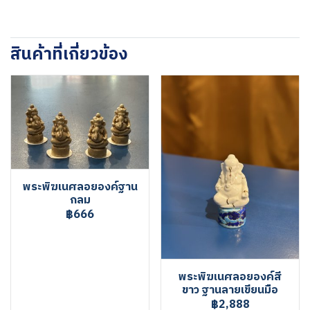
สินค้าที่เกี่ยวข้อง
พระพิฆเนศลอยองค์ฐาน
กลม
฿666
พระพิฆเนศลอยองค์สี
ขาว ฐานลายเขียนมือ
฿2,888