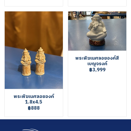
พระพิฆเนศลอยองค์สี
เบญจรงค์
฿3,999
พระพิฆเนศลอยองค์
1.8x4.5
฿888