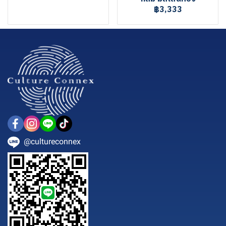
฿3,333
@cultureconnex