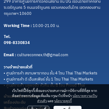
299 อาคารศูนย์การค้าไอคอนสยาม ชั้น UG เรือนไทยภาคกลาง
ซ.เจริญนคร 5 ถนนเจริญนคร แขวงคลองต้นไทร เขตคลองสาน
กรุงเทพฯ 10600
Working Time :
10.00-21.00 น.
Tel.
098-8330834
Email :
cultureconnex.th@gmail.com
วางจำหน่ายแล้วที่
• ศูนย์การค้า สยามพารากอน ชั้น 4 โซน Thai Thai Markets
• ศูนย์การค้า ดิ เอ็มสเฟียร์ ชั้น 1 โซน Thai Thai Markets
• ศูนย์การค้า บลูพอร์ต หัวหิน ชั้น B โซน Proud Thai
เว็บไซต์นี้ใช้คุกกี้เพื่อมอบประสบการณ์การใช้งานที่ดีที่สุด หาก
ผ้าและเครื่องแต่งกาย
ต้องการทราบข้อมูลเพิ่มเติม กรุณาไปที่หน้า
นโยบายความเป็น
ส่วนตัว
และ
นโยบายคุกกี้
เครื่องประดับ
สินค้าตกแต่งและของที่ระลึก