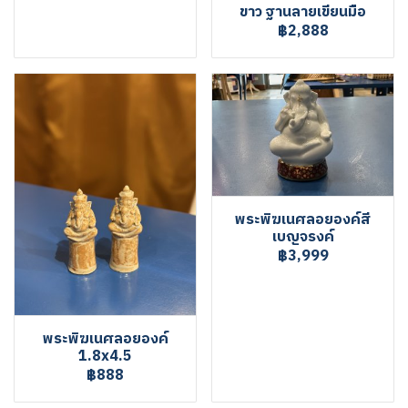
ขาว ฐานลายเขียนมือ
฿2,888
พระพิฆเนศลอยองค์สี
เบญจรงค์
฿3,999
พระพิฆเนศลอยองค์
1.8x4.5
฿888