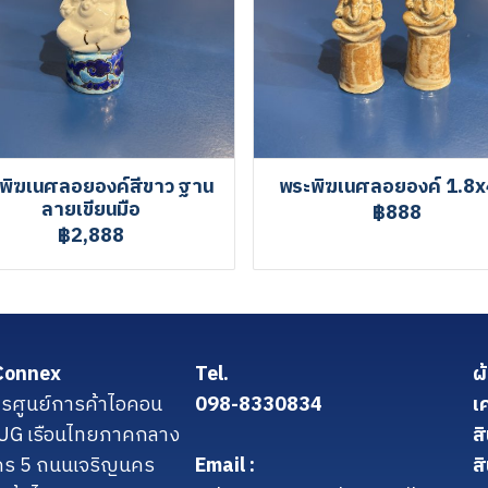
พิฆเนศลอยองค์สีขาว ฐาน
พระพิฆเนศลอยองค์ 1.8x
ลายเขียนมือ
฿888
฿2,888
Connex
Tel.
ผ
รศูนย์การค้าไอคอน
098-8330834
เ
น UG เรือนไทยภาคกลาง
ส
คร 5 ถนนเจริญนคร
Email :
สิ