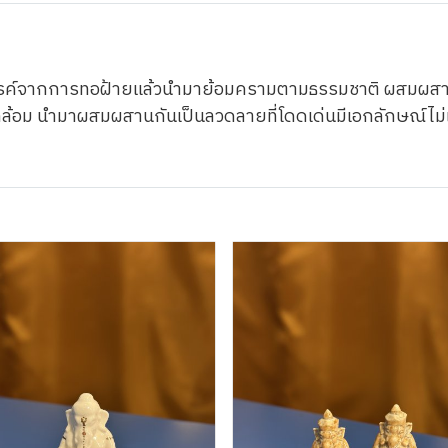
งสรรค์จากการทอฝ้ายแล้วนำมาย้อมครามตามธรรมชาติ ผสมผส
แวดล้อม นำมาผสมผสานกันเป็นลวดลายที่โดดเด่นมีเอกลักษณ์ไม