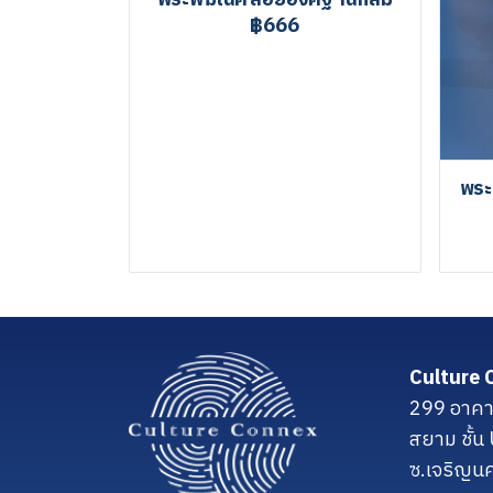
฿666
พระ
Culture 
299 อาคา
สยาม ชั้
ซ.เจริญน