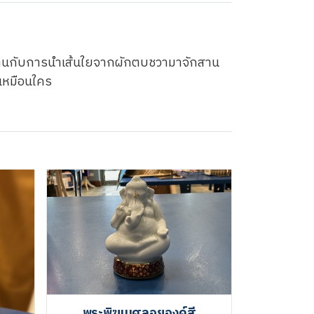
านกับการนำเส้นใยจากผักตบชวามาจักสาน
่เหมือนใคร
พระพิฆเนศลอยองค์สี