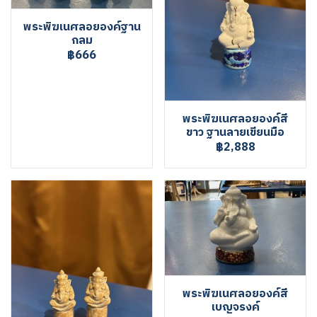
พระพิฆเนศลอยองค์ฐาน
กลม
฿666
พระพิฆเนศลอยองค์สี
ขาว ฐานลายเขียนมือ
฿2,888
พระพิฆเนศลอยองค์สี
เบญจรงค์