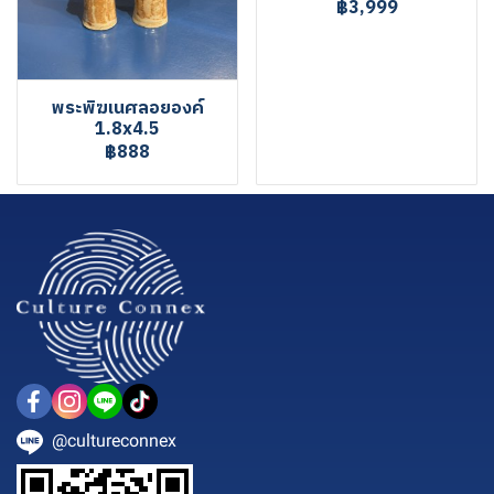
฿3,999
พระพิฆเนศลอยองค์
1.8x4.5
฿888
@cultureconnex