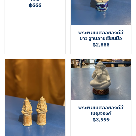
฿666
พระพิฆเนศลอยองค์สี
ขาว ฐานลายเขียนมือ
฿2,888
พระพิฆเนศลอยองค์สี
เบญจรงค์
฿3,999