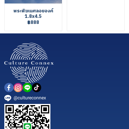
พระพิฆเนศลอยองค์
1.8x4.5
฿888
@cultureconnex