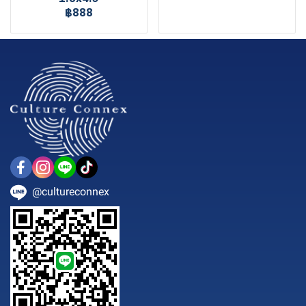
฿888
@cultureconnex