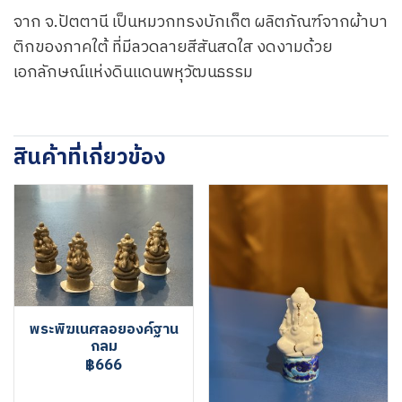
จาก จ.ปัตตานี เป็นหมวกทรงบักเก็ต ผลิตภัณฑ์จากผ้าบา
ติกของภาคใต้ ที่มีลวดลายสีสันสดใส งดงามด้วย
เอกลักษณ์แห่งดินแดนพหุวัฒนธรรม
สินค้าที่เกี่ยวข้อง
พระพิฆเนศลอยองค์ฐาน
กลม
฿666