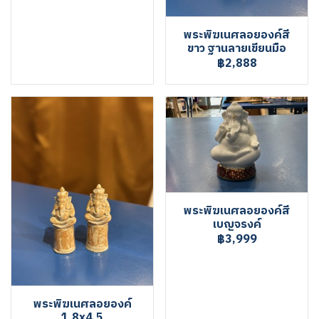
พระพิฆเนศลอยองค์สี
ขาว ฐานลายเขียนมือ
฿2,888
พระพิฆเนศลอยองค์สี
เบญจรงค์
฿3,999
พระพิฆเนศลอยองค์
1.8x4.5