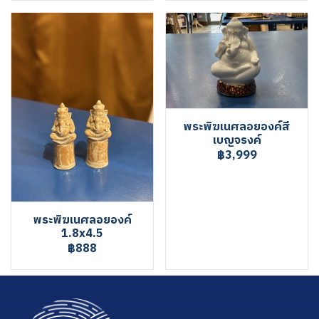
พระพิฆเนศลอยองค์สี
เบญจรงค์
฿3,999
พระพิฆเนศลอยองค์
1.8x4.5
฿888