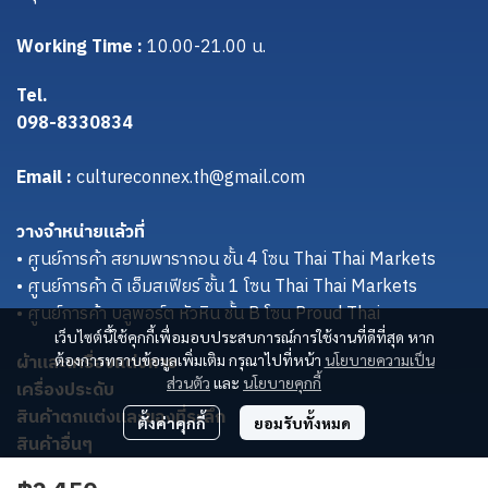
Working Time :
10.00-21.00 น.
Tel.
098-8330834
Email :
cultureconnex.th@gmail.com
วางจำหน่ายแล้วที่
• ศูนย์การค้า สยามพารากอน ชั้น 4 โซน Thai Thai Markets
• ศูนย์การค้า ดิ เอ็มสเฟียร์ ชั้น 1 โซน Thai Thai Markets
• ศูนย์การค้า บลูพอร์ต หัวหิน ชั้น B โซน Proud Thai
เว็บไซต์นี้ใช้คุกกี้เพื่อมอบประสบการณ์การใช้งานที่ดีที่สุด หาก
ผ้าและเครื่องแต่งกาย
ต้องการทราบข้อมูลเพิ่มเติม กรุณาไปที่หน้า
นโยบายความเป็น
ส่วนตัว
และ
นโยบายคุกกี้
เครื่องประดับ
สินค้าตกแต่งและของที่ระลึก
ตั้งค่าคุกกี้
ยอมรับทั้งหมด
สินค้าอื่นๆ