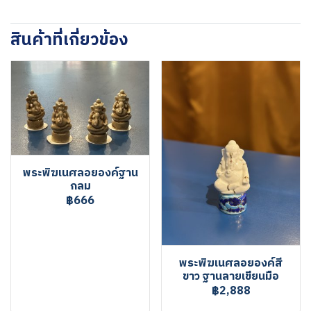
สินค้าที่เกี่ยวข้อง
พระพิฆเนศลอยองค์ฐาน
กลม
฿666
พระพิฆเนศลอยองค์สี
ขาว ฐานลายเขียนมือ
฿2,888