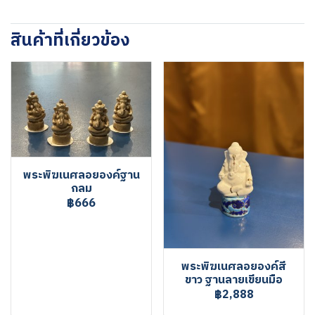
สินค้าที่เกี่ยวข้อง
พระพิฆเนศลอยองค์ฐาน
กลม
฿666
พระพิฆเนศลอยองค์สี
ขาว ฐานลายเขียนมือ
฿2,888