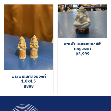
พระพิฆเนศลอยองค์สี
เบญจรงค์
฿3,999
พระพิฆเนศลอยองค์
1.8x4.5
฿888