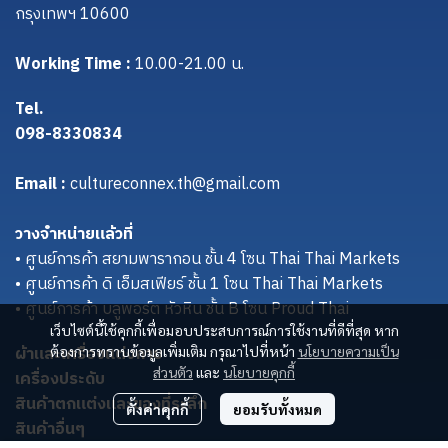
กรุงเทพฯ 10600
Working Time :
10.00-21.00 น.
Tel.
098-8330834
Email :
cultureconnex.th@gmail.com
วางจำหน่ายแล้วที่
• ศูนย์การค้า สยามพารากอน ชั้น 4 โซน Thai Thai Markets
• ศูนย์การค้า ดิ เอ็มสเฟียร์ ชั้น 1 โซน Thai Thai Markets
• ศูนย์การค้า บลูพอร์ต หัวหิน ชั้น B โซน Proud Thai
เว็บไซต์นี้ใช้คุกกี้เพื่อมอบประสบการณ์การใช้งานที่ดีที่สุด หาก
ผ้าและเครื่องแต่งกาย
ต้องการทราบข้อมูลเพิ่มเติม กรุณาไปที่หน้า
นโยบายความเป็น
ส่วนตัว
และ
นโยบายคุกกี้
เครื่องประดับ
สินค้าตกแต่งและของที่ระลึก
ตั้งค่าคุกกี้
ยอมรับทั้งหมด
สินค้าอื่นๆ