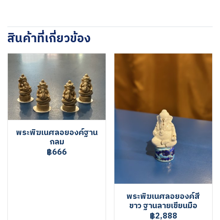
สินค้าที่เกี่ยวข้อง
พระพิฆเนศลอยองค์ฐาน
กลม
฿666
พระพิฆเนศลอยองค์สี
ขาว ฐานลายเขียนมือ
฿2,888