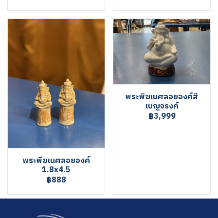
พระพิฆเนศลอยองค์สี
เบญจรงค์
฿3,999
พระพิฆเนศลอยองค์
1.8x4.5
฿888