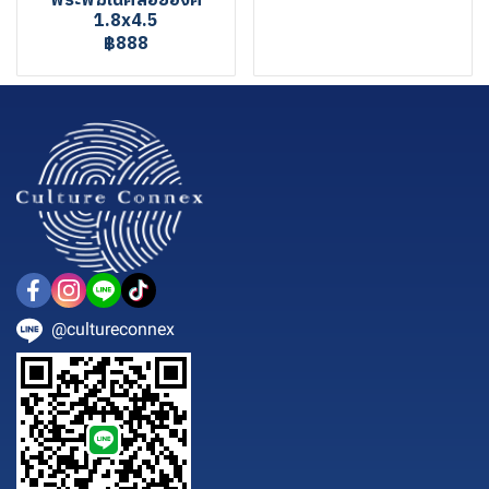
พระพิฆเนศลอยองค์
1.8x4.5
฿888
@cultureconnex