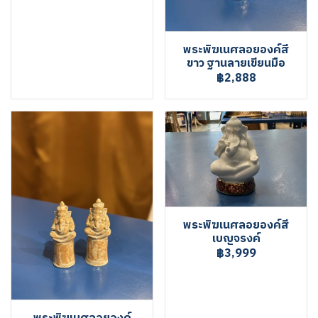
พระพิฆเนศลอยองค์สี
ขาว ฐานลายเขียนมือ
฿2,888
พระพิฆเนศลอยองค์สี
เบญจรงค์
฿3,999