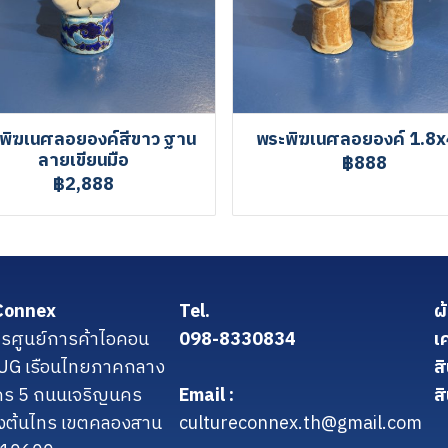
พิฆเนศลอยองค์สีขาว ฐาน
พระพิฆเนศลอยองค์ 1.8x
ลายเขียนมือ
฿888
฿2,888
Connex
Tel.
ผ
รศูนย์การค้าไอคอน
098-8330834
เ
น UG เรือนไทยภาคกลาง
ส
คร 5 ถนนเจริญนคร
Email :
สิ
งต้นไทร เขตคลองสาน
cultureconnex.th@gmail.com