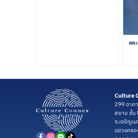
พระ
Culture 
299 อาคา
สยาม ชั้
ซ.เจริญน
แขวงคลอ