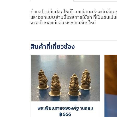
ย่ามสไตล์ที่แปลกใหม่โดยแม่สมศรีระดับชั้นคร
และออกแบบย่ามนี้โดยการใช้จก ที่เป็นขนเม่น
จากอำเภอแม่แจ่ม จังหวัดเชียงใหม่
สินค้าที่เกี่ยวข้อง
พระพิฆเนศลอยองค์ฐานกลม
฿666