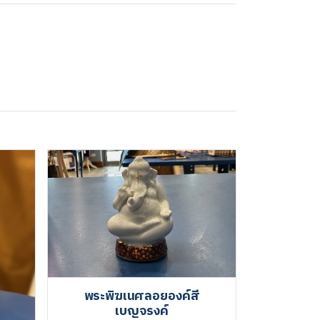
พระพิฆเนศลอยองค์สี
เบญจรงค์