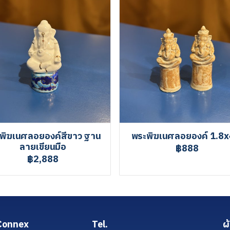
พิฆเนศลอยองค์สีขาว ฐาน
พระพิฆเนศลอยองค์ 1.8x
ลายเขียนมือ
฿888
฿2,888
Connex
Tel.
ผ