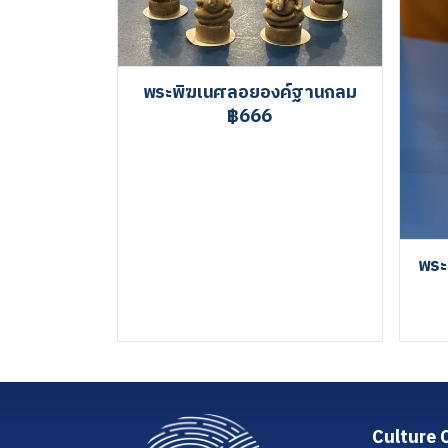
พระพิฆเนศลอยองค์ฐานกลม
฿666
พระ
Culture 