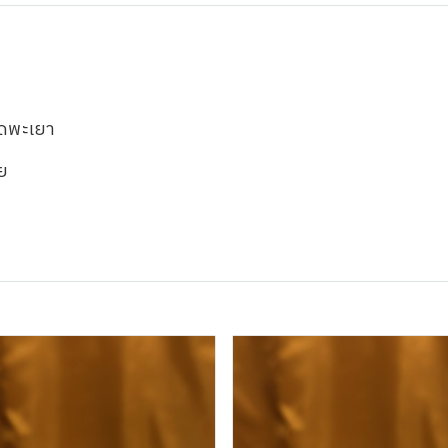
ัดพะเยา
ย