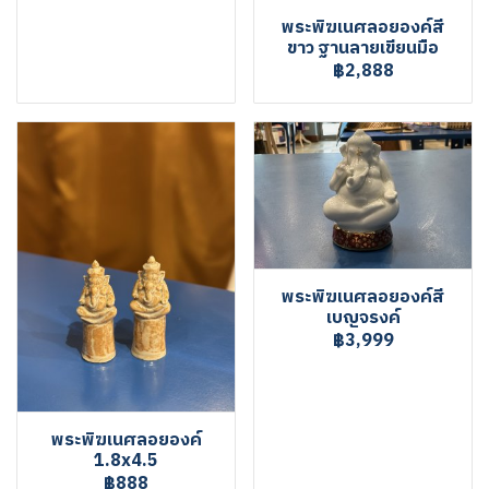
พระพิฆเนศลอยองค์สี
ขาว ฐานลายเขียนมือ
฿2,888
พระพิฆเนศลอยองค์สี
เบญจรงค์
฿3,999
พระพิฆเนศลอยองค์
1.8x4.5
฿888