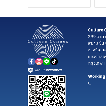
Culture 
299 อาคา
สยาม ชั้
ซ.เจริญน
แขวงคลอ
กรุงเทพฯ
@cultureconnex
Working 
น.