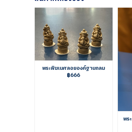
พระพิฆเนศลอยองค์ฐานกลม
฿666
พระ