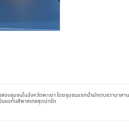
องสองชุมชนในจังหวัดพะเยา โดยชุมชนแรกนำผักตบชวามาสานข
ป็นแจกันสีพาสเทลสุดน่ารัก