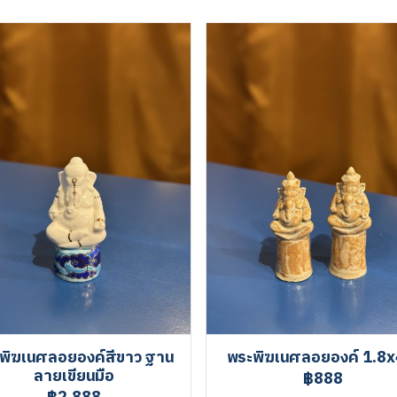
พิฆเนศลอยองค์สีขาว ฐาน
พระพิฆเนศลอยองค์ 1.8x
ลายเขียนมือ
฿888