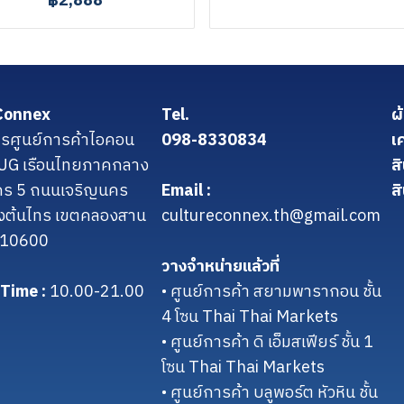
฿2,888
Connex
Tel.
ผ
รศูนย์การค้าไอคอน
098-8330834
เ
น UG เรือนไทยภาคกลาง
ส
คร 5 ถนนเจริญนคร
Email :
สิ
งต้นไทร เขตคลองสาน
cultureconnex.th@gmail.com
 10600
วางจำหน่ายแล้วที่
Time :
10.00-21.00
• ศูนย์การค้า สยามพารากอน ชั้น
4 โซน Thai Thai Markets
• ศูนย์การค้า ดิ เอ็มสเฟียร์ ชั้น 1
โซน Thai Thai Markets
• ศูนย์การค้า บลูพอร์ต หัวหิน ชั้น