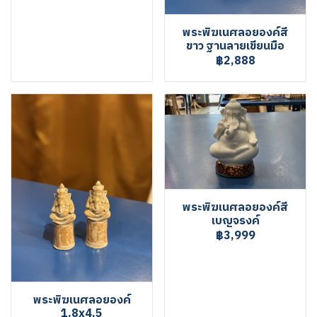
พระพิฆเนศลอยองค์สี
ขาว ฐานลายเขียนมือ
฿2,888
พระพิฆเนศลอยองค์สี
เบญจรงค์
฿3,999
พระพิฆเนศลอยองค์
1.8x4.5