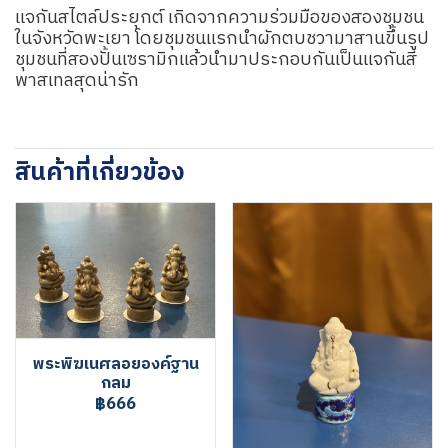
แจกันสไตล์ประยุกต์ เกิดจากความร่วมมือของสองชุมชน
ในจังหวัดพะเยา โดยชุมชนแรกนำผักตบชวามาสานขึ้นรูป
ชุมชนที่สองปั้นเซรามิกแล้วนำมาประกอบกันเป็นแจกันสี
พาสเทลสุดน่ารัก
สินค้าที่เกี่ยวข้อง
พระพิฆเนศลอยองค์ฐาน
กลม
฿666