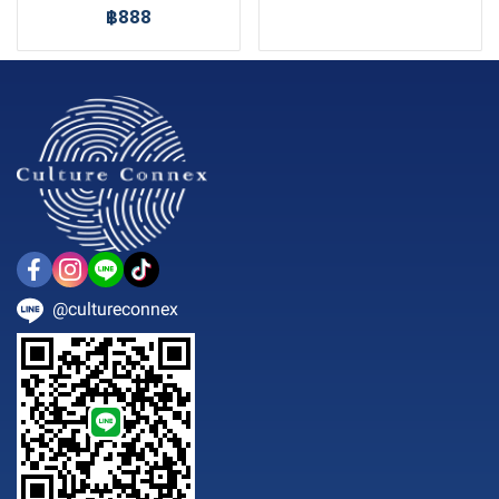
฿888
@cultureconnex