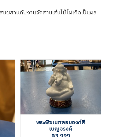
สมผสานกับงานจักสานเส้นไม้ไผ่เกิดเป็นผล
พระพิฆเนศลอยองค์สี
เบญจรงค์
฿3,999