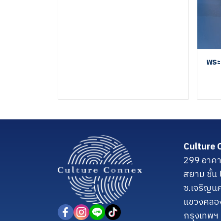
พระ
Culture 
299 อาคา
สยาม ชั้
ซ.เจริญน
แขวงคลอ
กรุงเทพฯ