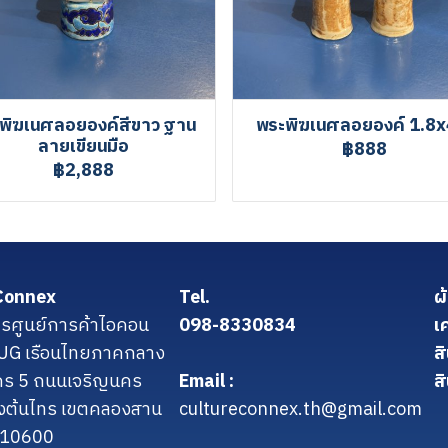
พิฆเนศลอยองค์สีขาว ฐาน
พระพิฆเนศลอยองค์ 1.8x
ลายเขียนมือ
฿888
฿2,888
Connex
Tel.
ผ
รศูนย์การค้าไอคอน
098-8330834
เ
น UG เรือนไทยภาคกลาง
ส
คร 5 ถนนเจริญนคร
Email :
สิ
งต้นไทร เขตคลองสาน
cultureconnex.th@gmail.com
 10600