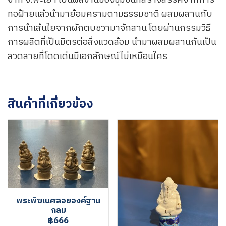
จาก จ.พะเยา เป็นผลงานของชุมชนที่สร้างสรรค์จากการ
ทอฝ้ายแล้วนำมาย้อมครามตามธรรมชาติ ผสมผสานกับ
การนำเส้นใยจากผักตบชวามาจักสาน โดยผ่านกรรมวิธี
การผลิตที่เป็นมิตรต่อสิ่งแวดล้อม นำมาผสมผสานกันเป็น
ลวดลายที่โดดเด่นมีเอกลักษณ์ไม่เหมือนใคร
สินค้าที่เกี่ยวข้อง
พระพิฆเนศลอยองค์ฐาน
กลม
฿666