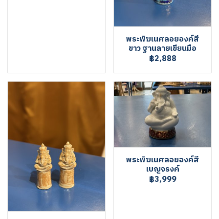
พระพิฆเนศลอยองค์สี
ขาว ฐานลายเขียนมือ
฿2,888
พระพิฆเนศลอยองค์สี
เบญจรงค์
฿3,999