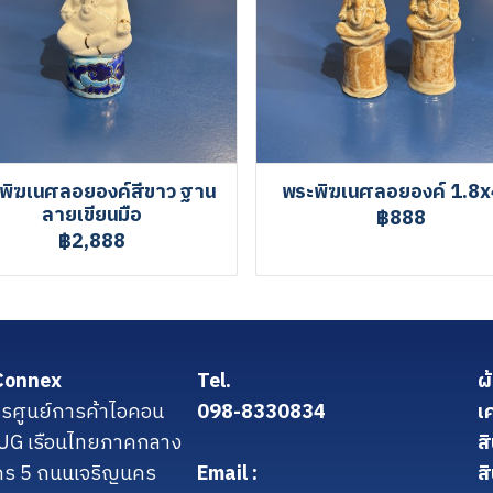
พิฆเนศลอยองค์สีขาว ฐาน
พระพิฆเนศลอยองค์ 1.8x
ลายเขียนมือ
฿888
฿2,888
Connex
Tel.
ผ
รศูนย์การค้าไอคอน
098-8330834
เ
น UG เรือนไทยภาคกลาง
ส
คร 5 ถนนเจริญนคร
Email :
สิ