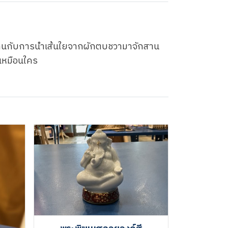
านกับการนำเส้นใยจากผักตบชวามาจักสาน
่เหมือนใคร