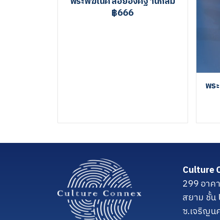
พระพิฆเนศลอยองค์ฐานกลม
฿666
พระ
Culture 
299 อาคา
สยาม ชั้
ซ.เจริญน