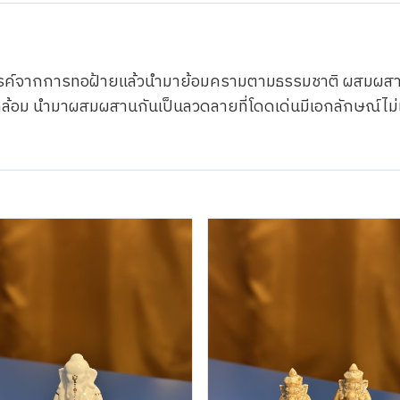
งสรรค์จากการทอฝ้ายแล้วนำมาย้อมครามตามธรรมชาติ ผสมผส
แวดล้อม นำมาผสมผสานกันเป็นลวดลายที่โดดเด่นมีเอกลักษณ์ไม